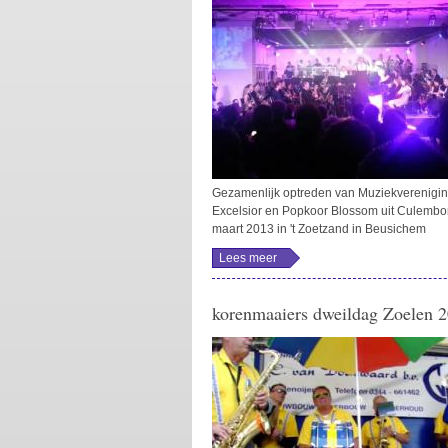
Gezamenlijk optreden van Muziekverenigi
Excelsior en Popkoor Blossom uit Culembo
maart 2013 in 't Zoetzand in Beusichem
Lees meer
over YOU CAN'T
STOP THE BEAT
- Popkoor
Blossom met
korenmaaiers dweildag Zoelen 
Muziekvereniging
Excelsior
Beusichem
Musical Night