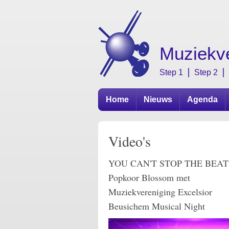
Overslaan en naar de algemene inhoud gaan
Muziekve
Step 1
Step 2
Home
Nieuws
Agenda
Video's
YOU CAN'T STOP THE BEAT
Popkoor Blossom met
Muziekvereniging Excelsior
Beusichem Musical Night