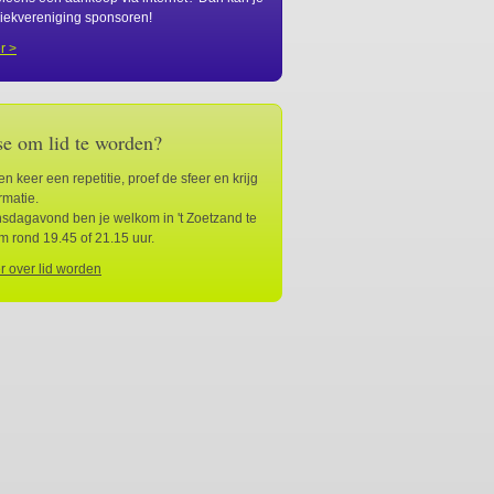
iekvereniging sponsoren!
r >
se om lid te worden?
n keer een repetitie, proef de sfeer en krijg
rmatie.
nsdagavond ben je welkom in 't Zoetzand te
 rond 19.45 of 21.15 uur.
 over lid worden