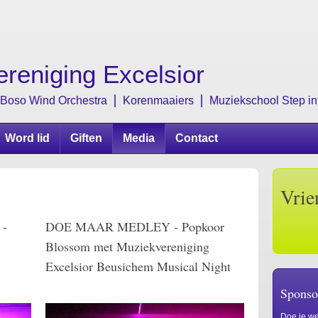
reniging Excelsior
Boso Wind Orchestra
Korenmaaiers
Muziekschool Step in
Word lid
Giften
Media
Contact
Vrie
 -
DOE MAAR MEDLEY - Popkoor
Blossom met Muziekvereniging
Excelsior Beusichem Musical Night
Sponso
Doe je we