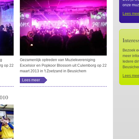
onze muz
Lees mee
Interes
Bezoek ee
meer info
ng
Gezamenlijk optreden van Muziekvereniging
Iedere di
rg op 22
Excelsior en Popkoor Blossom uit Culemborg op 22
Beusichem
maart 2013 in 't Zoetzand in Beusichem
Lees meer
Lees meer
over DOE MAAR
MEDLEY -
Popkoor Blossom
met
2010
Muziekvereniging
Excelsior
Beusichem
Musical Night