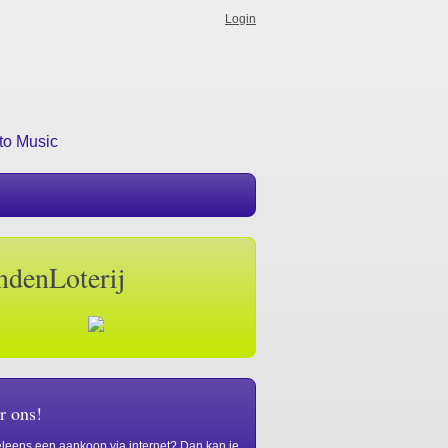
Login
to Music
ndenLoterij
r ons!
leens een aankoop via internet? Dan kan je