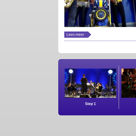
Lees meer
over
korenmaaiers
dweildag
Zoelen 2010
Step 1