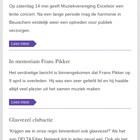
Op zaterdag 14 mei geeft Muziekvereniging Excelsior een
lente concert. Na een lange periode mag de harmonie in
Beusichem eindelijk weer een optreden voor publiek
verzorgen.
Lees meer
over
Lenteconcert
In memoriam Frans Pikker
Het verdrietige bericht is binnengekomen dat Frans Pikker op
9 april is overleden. Hij was een zeer geliefd lid en hij haalde
altijd veel plezier uit het samen muziek maken.
Lees meer
over In
memoriam
Frans
Pikker
Glasvezel clubactie
‘Krijgen we in onze regio binnenkort ook glasvezel?’ Als het
aan DELTA Fiber Netwerk ligt in ieder geval wel. Ook als het