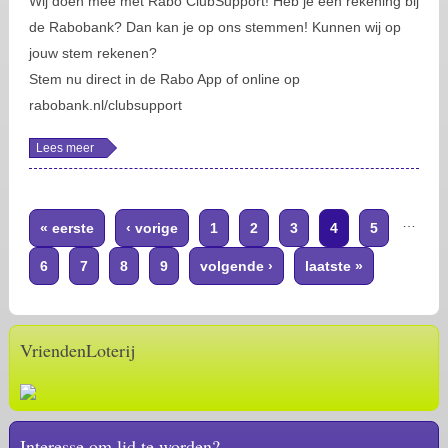
Wij doen mee met Rabo ClubSupport! Heb je een rekening bij
de Rabobank? Dan kan je op ons stemmen! Kunnen wij op
jouw stem rekenen?
Stem nu direct in de Rabo App of online op
rabobank.nl/clubsupport
Lees meer
over
Rabobank
clubsupport
Pagina's
…
« eerste
‹ vorige
1
2
3
4
5
6
7
8
9
volgende ›
laatste »
VriendenLoterij
Interesse om lid te worden?