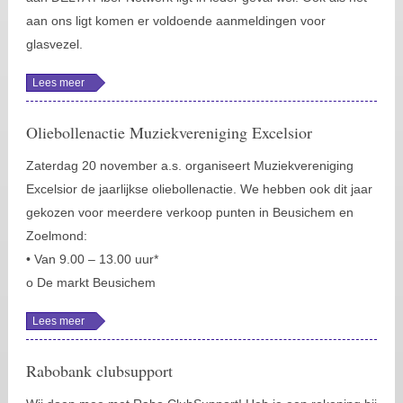
aan ons ligt komen er voldoende aanmeldingen voor
glasvezel.
Lees meer
over
Glasvezel
clubactie
Oliebollenactie Muziekvereniging Excelsior
Zaterdag 20 november a.s. organiseert Muziekvereniging
Excelsior de jaarlijkse oliebollenactie. We hebben ook dit jaar
gekozen voor meerdere verkoop punten in Beusichem en
Zoelmond:
• Van 9.00 – 13.00 uur*
o De markt Beusichem
Lees meer
over
Oliebollenactie
Muziekvereniging
Excelsior
Rabobank clubsupport